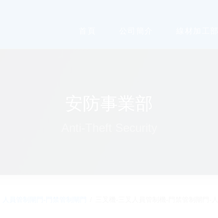
首頁
公司簡介
線材加工
安防事業部
Anti-Theft Security
人員管制閘門-門禁管制閘門
三叉機-三叉人員管制機-門禁管制閘門-