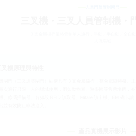
人員門禁管制閘門
三叉機・三叉人員管制機・
3 支金屬擋桿嚴格管制單人通行，手動／半自動／全自
人流場域
三叉機原理與特性
機閘門（三叉通關閘門）結構具有 3 支金屬擋桿，整合電磁轉盤、
每次通行只限一人的場域使用，例如動物園、遊樂園等售票場所，亦
機、條碼掃描器、各頻段 RFID 讀取器、Mifare 讀卡機、EM 
出並有效防止非法進入。
產品實機展示影片