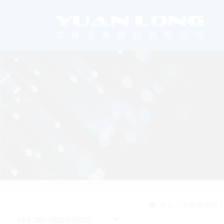
首頁
安防事業部
RF8.2Mhz無線射頻防盜