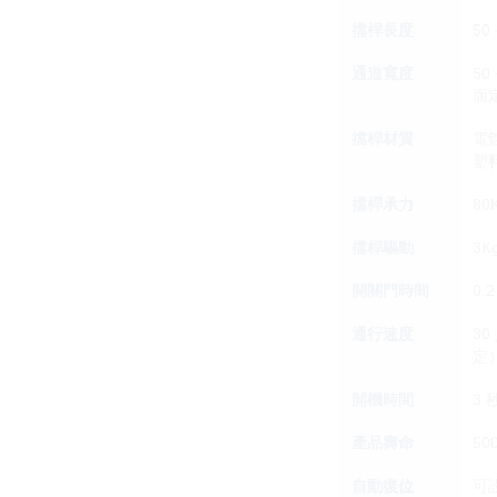
擋桿長度
5
通道寬度
5
而
擋桿材質
電
塑
擋桿承力
80
擋桿驅動
3K
開關門時間
0
通行速度
3
定
開機時間
3 
產品壽命
50
自動復位
可