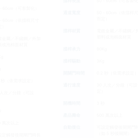
擋桿長度
50－60cm（可客製
0－60cm（可客製化）
通道寬度
50－60cm（依擋桿
而定）
0－60cm（依擋桿尺寸
定）
擋桿材質
電鍍金屬／不鏽鋼／
塑料或泡棉面材質
鍍金屬／不鏽鋼／外加
料或泡棉面材質
擋桿承力
80Kg
Kg
擋桿驅動
3Kg
g
開關門時間
0.2 秒（依需求設定
.2 秒（依需求設定）
通行速度
30 人次／分鐘（可設
定）
0 人次／分鐘（可設
）
開機時間
3 秒
秒
產品壽命
500 萬次以上
0 萬次以上
自動復位
可設定觸發後開閘門
（如 5 秒後關閘）
設定觸發後開閘門時長