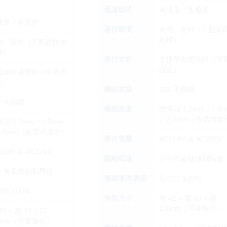
通道型式
單通道／多通道
通道／多通道
運作環境
室內、室外（可配置
結構）
內、室外（可配置防水
構）
通行方向
支援單向或雙向（依
設定）
援單向或雙向（依需求
定）
機箱材質
304 不鏽鋼
4 不鏽鋼
機箱厚度
標準品 1.2mm／1.5
／2.0mm（依需求製
品 1.2mm／1.5mm
2.0mm（依需求製作）
運作電壓
AC110V 或 AC220V
110V 或 AC220V
驅動馬達
24V 有刷或無刷馬達
4V 有刷或無刷馬達
電磁運作週期
佔空比 100%
比 100%
外型尺寸
長 42 × 寬 33 × 高
100cm（可客製化）
42 × 寬 33 × 高
00cm（可客製化）