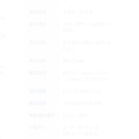
等
通道型式
單通道／多通道
防水
運作環境
室內、室外（可配置防水
結構）
需求
通行方向
支援單向或雙向（依需求
設定）
機箱材質
304 不鏽鋼
mm
作）
機箱厚度
標準品 1.2mm／1.5mm
／2.0mm（依需求製作）
運作電壓
AC110V 或 AC220V
驅動馬達
24V 有刷或無刷馬達
電磁運作週期
佔空比 100%
外型尺寸
長 42 × 寬 46 × 高
100cm（可客製化）