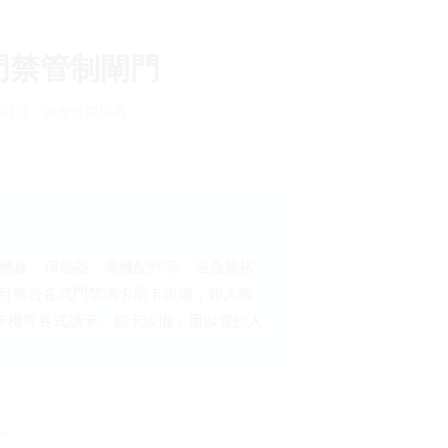
門禁管制閘門
動可選，適合售票與高
主機板、傳感器、電機配件等，適合嚴格
可整合各式門禁讀卡刷卡設備，如人臉
磁卡讀卡機等各式讀卡、刷卡設備，用以管控人