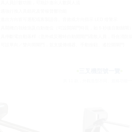
具人員計數功能，可統計進出人數與人流
遇強行推入具鎖死及警報聲響功能
進出方向皆可選配或客製語音、音效或方向指示 LED 燈警示
具開機自我檢測及自動復位（可設開閘門時長，如 5 秒後自動關閘
具停斷電自動落桿（意外或災難時自動開閘門疏散人員，符合消防
可設單向／雙向開閘門，並支援傳感器、手動按鈕、遙控開閘門
三叉機型號一覽
共 11 款，外觀造型不同、規格功能