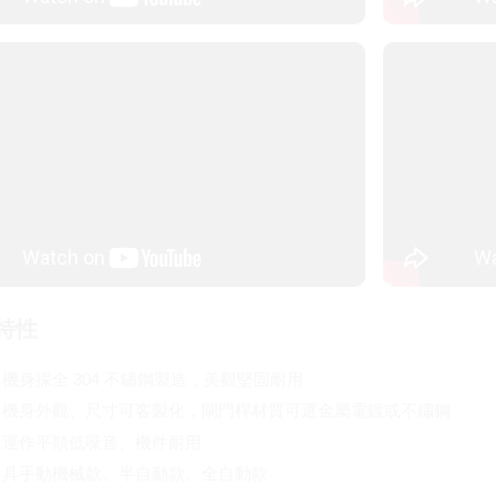
特性
機身採全 304 不鏽鋼製造，美觀堅固耐用
機身外觀、尺寸可客製化，閘門桿材質可選金屬電鍍或不鏽鋼
運作平順低噪音、機件耐用
具手動機械款、半自動款、全自動款