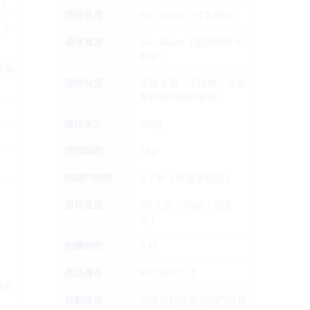
化）
擋桿長度
50－60cm（可客製化）
尺寸
通道寬度
50－60cm（依擋桿尺寸
而定）
外加
擋桿材質
電鍍金屬／不鏽鋼／外加
塑料或泡棉面材質
擋桿承力
80Kg
擋桿驅動
3Kg
）
開關門時間
0.2 秒（依需求設定）
通行速度
30 人次／分鐘（可設
定）
開機時間
3 秒
產品壽命
500 萬次以上
時長
自動復位
可設定觸發後開閘門時長