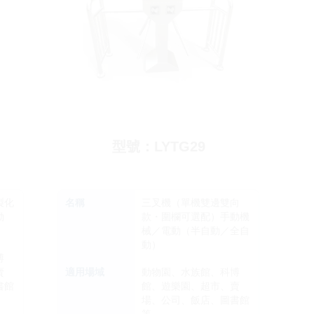
型號：LYTG29
製化
名稱
三叉機（單機雙邊雙向
動
款・圍欄可選配）手動機
械／電動（半自動／全自
動）
博
賣
適用場域
動物園、水族館、科博
書館
館、遊樂園、超市、賣
場、公司、飯店、圖書館