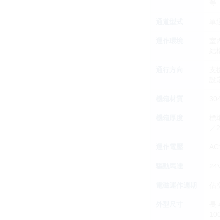
等
通道型式
單
運作環境
室
結
通行方向
支
設
機箱材質
30
機箱厚度
標準
／
運作電壓
AC
驅動馬達
2
電磁運作週期
佔空
外型尺寸
長 
1