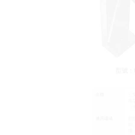
型號：L
名稱
三
造
（
適用場域
動
館
場