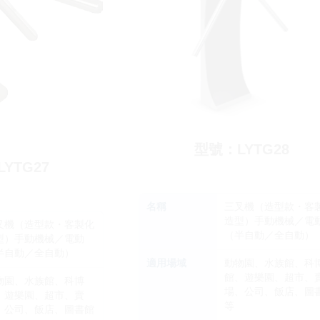
型號：LYTG28
YTG27
名稱
三叉機（造型款・客
造型）手動機械／電
叉機（造型款・客製化
（半自動／全自動）
型）手動機械／電動
半自動／全自動）
適用場域
動物園、水族館、科
館、遊樂園、超市、
物園、水族館、科博
場、公司、飯店、圖
、遊樂園、超市、賣
等
、公司、飯店、圖書館