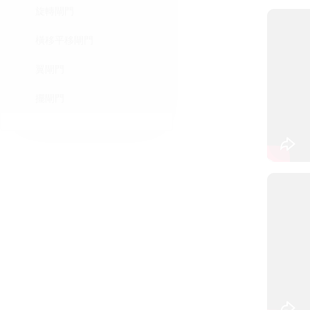
旋轉閘門
橫移平移閘門
翼閘門
擺閘門