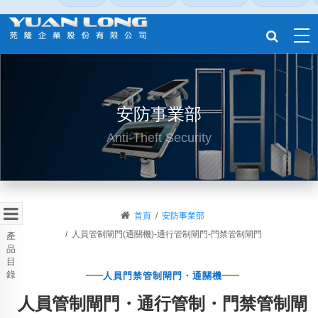
安防事業部
Anti-Theft Security
首頁
安防事業部
人員管制閘門(通關機)-通行管制閘門-門禁管制閘門
人員門禁管制閘門・通關機
人員管制閘門・通行管制・門禁管制閘