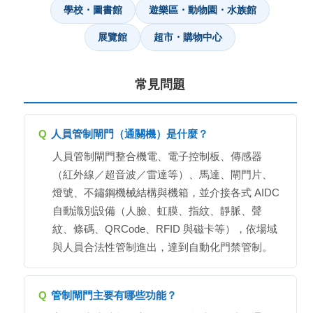
學校・圖書館
遊樂區・動物園・水族館
展覽館
超市・購物中心
常見問題
Q
人員管制閘門（通關機）是什麼？
人員管制閘門整合機電、電子控制板、傳感器
（紅外線／超音波／雷達等）、馬達、閘門片、
燈號、不鏽鋼機械結構與機箱，並介接各式 AIDC
自動識別設備（人臉、虹膜、指紋、靜脈、聲
紋、條碼、QRCode、RFID 與磁卡等），依場域
與人員合法性管制進出，達到自動化門禁管制。
Q
管制閘門主要有哪些功能？