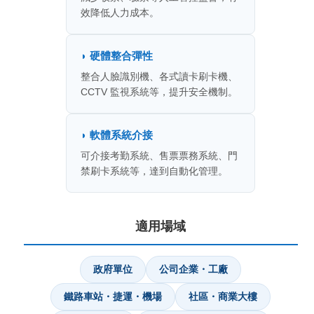
效降低人力成本。
◗ 硬體整合彈性
整合人臉識別機、各式讀卡刷卡機、
CCTV 監視系統等，提升安全機制。
◗ 軟體系統介接
可介接考勤系統、售票票務系統、門
禁刷卡系統等，達到自動化管理。
適用場域
政府單位
公司企業・工廠
鐵路車站・捷運・機場
社區・商業大樓