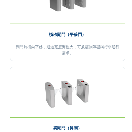
橫移閘門（平移門）
閘門片橫向平移，通道寬度彈性大，可兼顧無障礙與行李通行
需求。
翼閘門（翼閘）