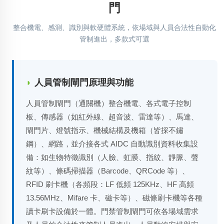
門
整合機電、感測、識別與軟硬體系統，依場域與人員合法性自動化
管制進出，多款式可選
◗
人員管制閘門原理與功能
人員管制閘門（通關機）整合機電、各式電子控制
板、傳感器（如紅外線、超音波、雷達等）、馬達、
閘門片、燈號指示、機械結構及機箱（皆採不鏽
鋼）、網路，並介接各式 AIDC 自動識別資料收集設
備：如生物特徵識別（人臉、虹膜、指紋、靜脈、聲
紋等）、條碼掃描器（Barcode、QRCode 等）、
RFID 刷卡機（各頻段：LF 低頻 125KHz、HF 高頻
13.56MHz、Mifare 卡、磁卡等）、磁條刷卡機等各種
讀卡刷卡設備於一體。門禁管制閘門可依各場域需求