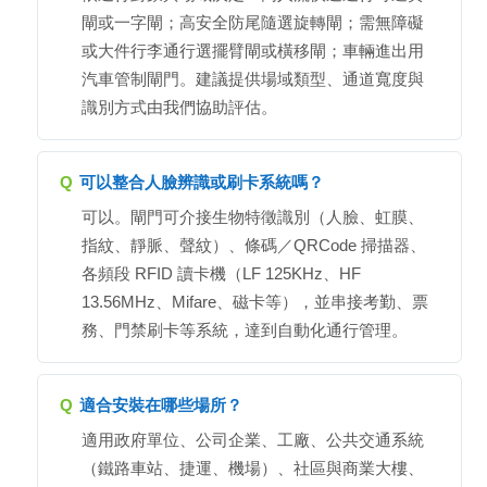
閘或一字閘；高安全防尾隨選旋轉閘；需無障礙
或大件行李通行選擺臂閘或橫移閘；車輛進出用
汽車管制閘門。建議提供場域類型、通道寬度與
識別方式由我們協助評估。
Q
可以整合人臉辨識或刷卡系統嗎？
可以。閘門可介接生物特徵識別（人臉、虹膜、
指紋、靜脈、聲紋）、條碼／QRCode 掃描器、
各頻段 RFID 讀卡機（LF 125KHz、HF
13.56MHz、Mifare、磁卡等），並串接考勤、票
務、門禁刷卡等系統，達到自動化通行管理。
Q
適合安裝在哪些場所？
適用政府單位、公司企業、工廠、公共交通系統
（鐵路車站、捷運、機場）、社區與商業大樓、