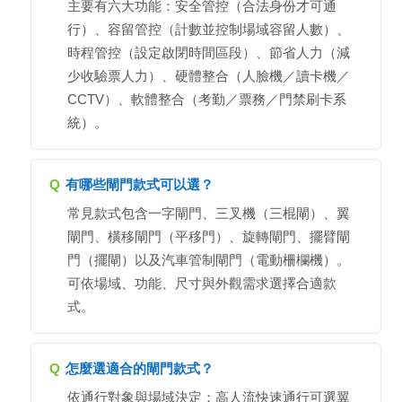
主要有六大功能：安全管控（合法身份才可通
行）、容留管控（計數並控制場域容留人數）、
時程管控（設定啟閉時間區段）、節省人力（減
少收驗票人力）、硬體整合（人臉機／讀卡機／
CCTV）、軟體整合（考勤／票務／門禁刷卡系
統）。
Q
有哪些閘門款式可以選？
常見款式包含一字閘門、三叉機（三棍閘）、翼
閘門、橫移閘門（平移門）、旋轉閘門、擺臂閘
門（擺閘）以及汽車管制閘門（電動柵欄機）。
可依場域、功能、尺寸與外觀需求選擇合適款
式。
Q
怎麼選適合的閘門款式？
依通行對象與場域決定：高人流快速通行可選翼